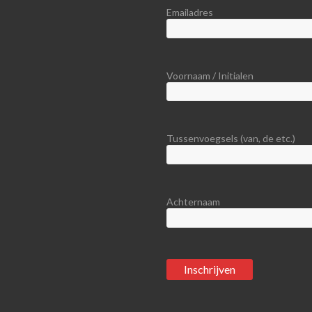
Emailadres
Voornaam / Initialen
Tussenvoegsels (van, de etc.)
Achternaam