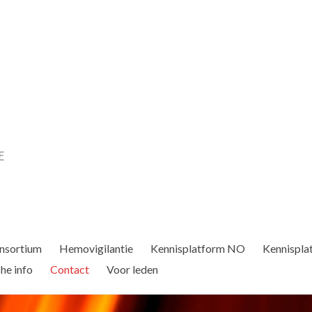
nsortium
Hemovigilantie
Kennisplatform NO
Kennispla
he info
Contact
Voor leden