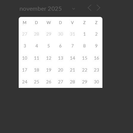
M
D
W
D
V
Z
Z
27
28
29
30
31
1
2
3
4
5
6
7
8
9
10
11
12
13
14
15
16
17
18
19
20
21
22
23
24
25
26
27
28
29
30