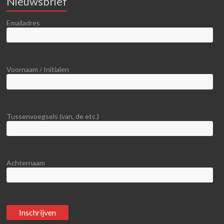
Nieuwsbrief
Emailadres
Voornaam / Initialen
Tussenvoegsels (van, de etc.)
Achternaam