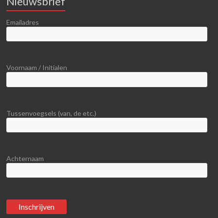
Nieuwsbrief
Emailadres
Voornaam / Initialen
Tussenvoegsels (van, de etc.)
Achternaam