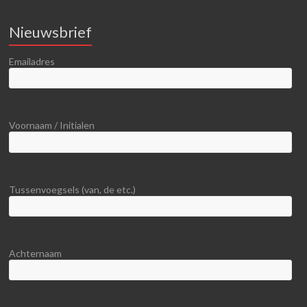
Nieuwsbrief
Emailadres
Voornaam / Initialen
Tussenvoegsels (van, de etc.)
Achternaam