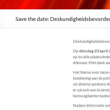
Save the date: Deskundigheidsbevorder
Deskundigheidsbevord
Op
dinsdag 23 april
op locatie plaatsvind
Alkmaar. Met dank aan
Het thema voor deze da
toediening aan de pati
uit diverse sprekers d
er zal ook een brainst
hemovigilantie medewe
Nadere informatie vol