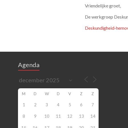
Vriendelijke groet,
De werkgroep Deskun
Deskundigheid-hemovi
Agenda
M
D
W
D
V
Z
Z
1
2
3
4
5
6
7
8
9
10
11
12
13
14
15
16
17
18
19
20
21