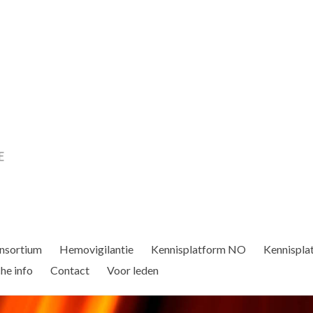
nsortium
Hemovigilantie
Kennisplatform NO
Kennispla
he info
Contact
Voor leden