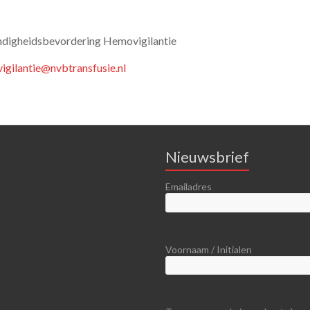
digheidsbevordering Hemovigilantie
gilantie@nvbtransfusie.nl
Nieuwsbrief
Emailadres
Voornaam / Initialen