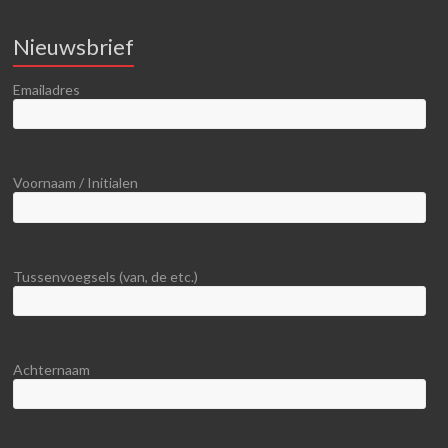
Nieuwsbrief
Emailadres
Voornaam / Initialen
Tussenvoegsels (van, de etc.)
Achternaam