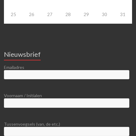
25
26
27
28
29
30
31
Nieuwsbrief
Emailadres
Voornaam / Initialen
Tussenvoegsels (van, de etc.)