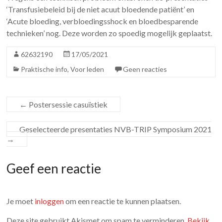
‘Transfusiebeleid bij de niet acuut bloedende patiënt’ en
‘Acute bloeding, verbloedingsshock en bloedbesparende
technieken’ nog. Deze worden zo spoedig mogelijk geplaatst.
62632190
17/05/2021
Praktische info
,
Voor leden
Geen reacties
←
Postersessie casuïstiek
Geselecteerde presentaties NVB-TRIP Symposium 2021
→
Geef een reactie
Je moet
inloggen
om een reactie te kunnen plaatsen.
Deze site gebruikt Akismet om spam te verminderen.
Bekijk