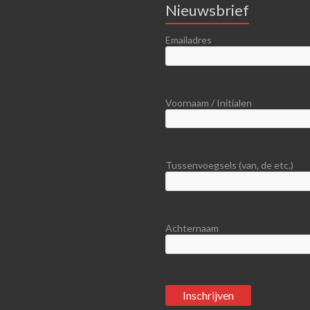
Nieuwsbrief
Emailadres
Voornaam / Initialen
Tussenvoegsels (van, de etc.)
Achternaam