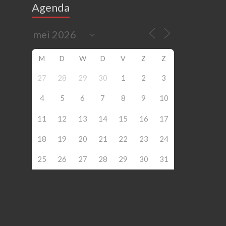
Agenda
M
D
W
D
V
Z
Z
27
28
29
30
1
2
3
4
5
6
7
8
9
10
11
12
13
14
15
16
17
18
19
20
21
22
23
24
25
26
27
28
29
30
31