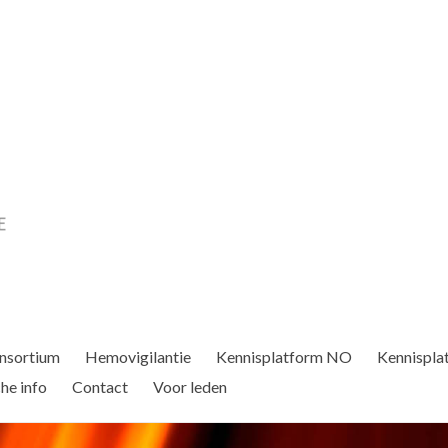
nsortium
Hemovigilantie
Kennisplatform NO
Kennispla
he info
Contact
Voor leden