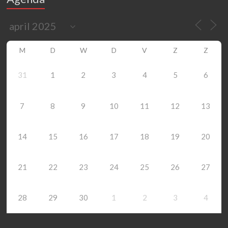
M
D
W
D
V
Z
Z
31
1
2
3
4
5
6
7
8
9
10
11
12
13
14
15
16
17
18
19
20
21
22
23
24
25
26
27
28
29
30
1
2
3
4