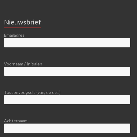
Nieuwsbrief
Emailadres
Voornaam / Initialen
Tussenvoegsels (van, de etc.)
Achternaam