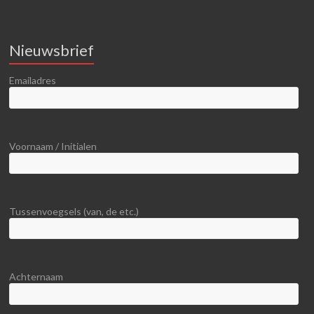
Nieuwsbrief
Emailadres
Voornaam / Initialen
Tussenvoegsels (van, de etc.)
Achternaam