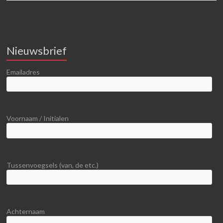
Nieuwsbrief
Emailadres
Voornaam / Initialen
Tussenvoegsels (van, de etc.)
Achternaam