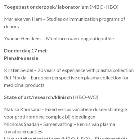
Toegepast onderzoek/ laboratorium
(MBO-HBO)
Marieke van Ham – Studies on immunization programs of
donors
Yvonne Henskens – Monitoren van coagulatiepathie
Donderdag 17 mei:
Plenaire sessie
Kirsten Seidel – 20 years of experiance with plasma collection
Rut Norda – European perspective on plasma collection for
medicinal products
State of art/research/klinisch
(HBO-WO)
Nakisa Khorsand – Fixed versus variabele doseerstrategie
voor prothrombine complex bij bloedingen
Nicholas Saadah – Samenvatting – kennis van plasma
transfusiereacties
Hemovigilantieplatform (MBO-HBO) –
Bloedtransfusie,