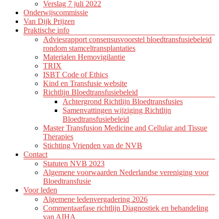
Verslag 7 juli 2022
Onderwijscommissie
Van Dijk Prijzen
Praktische info
Adviesrapport consensusvoorstel bloedtransfusiebeleid
rondom stamceltransplantaties
Materialen Hemovigilantie
TRIX
ISBT Code of Ethics
Kind en Transfusie website
Richtlijn Bloedtransfusiebeleid
Achtergrond Richtlijn Bloedtransfusies
Samenvattingen wijziging Richtlijn
Bloedtransfusiebeleid
Master Transfusion Medicine and Cellular and Tissue
Therapies
Stichting Vrienden van de NVB
Contact
Statuten NVB 2023
Algemene voorwaarden Nederlandse vereniging voor
Bloedtransfusie
Voor leden
Algemene ledenvergadering 2026
Commentaarfase richtlijn Diagnostiek en behandeling
van AIHA