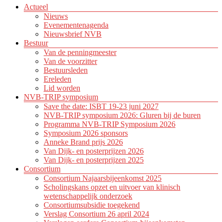
Actueel
Nieuws
Evenementenagenda
Nieuwsbrief NVB
Bestuur
Van de penningmeester
Van de voorzitter
Bestuursleden
Ereleden
Lid worden
NVB-TRIP symposium
Save the date: ISBT 19-23 juni 2027
NVB-TRIP symposium 2026: Gluren bij de buren
Programma NVB-TRIP Symposium 2026
Symposium 2026 sponsors
Anneke Brand prijs 2026
Van Dijk- en posterprijzen 2026
Van Dijk- en posterprijzen 2025
Consortium
Consortium Najaarsbijeenkomst 2025
Scholingskans opzet en uitvoer van klinisch
wetenschappelijk onderzoek
Consortiumsubsidie toegekend
Verslag Consortium 26 april 2024