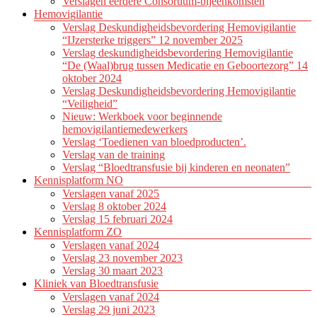
Verslagen eerdere Consortium-bijeenkomsten
Hemovigilantie
Verslag Deskundigheidsbevordering Hemovigilantie
“IJzersterke triggers” 12 november 2025
Verslag deskundigheidsbevordering Hemovigilantie
“De (Waal)brug tussen Medicatie en Geboortezorg” 14
oktober 2024
Verslag Deskundigheidsbevordering Hemovigilantie
“Veiligheid”
Nieuw: Werkboek voor beginnende
hemovigilantiemedewerkers
Verslag ‘Toedienen van bloedproducten’.
Verslag van de training
Verslag “Bloedtransfusie bij kinderen en neonaten”
Kennisplatform NO
Verslagen vanaf 2025
Verslag 8 oktober 2024
Verslag 15 februari 2024
Kennisplatform ZO
Verslagen vanaf 2024
Verslag 23 november 2023
Verslag 30 maart 2023
Kliniek van Bloedtransfusie
Verslagen vanaf 2024
Verslag 29 juni 2023