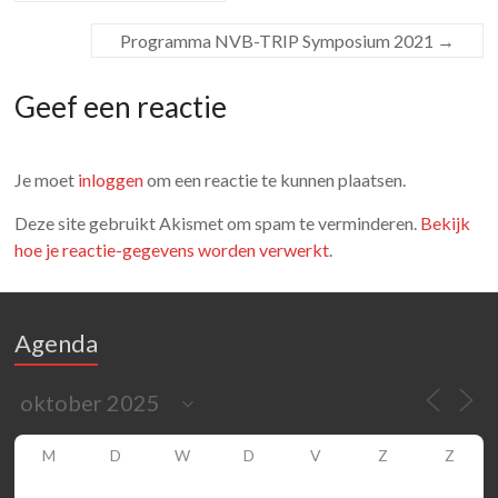
Programma NVB-TRIP Symposium 2021
→
Geef een reactie
Je moet
inloggen
om een reactie te kunnen plaatsen.
Deze site gebruikt Akismet om spam te verminderen.
Bekijk
hoe je reactie-gegevens worden verwerkt
.
Agenda
M
D
W
D
V
Z
Z