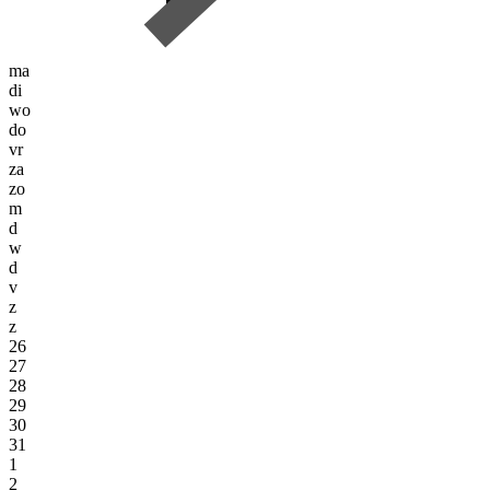
ma
di
wo
do
vr
za
zo
m
d
w
d
v
z
z
26
27
28
29
30
31
1
2