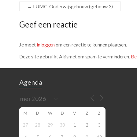
←
LUMC, Onderwijsgebouw (gebouw 3)
Geef een reactie
Je moet
inloggen
om een reactie te kunnen plaatsen.
Deze site gebruikt Akismet om spam te verminderen.
Be
Agenda
M
D
W
D
V
Z
Z
27
28
29
30
1
2
3