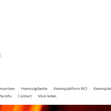
nsortium
Hemovigilantie
Kennisplatform NO
Kennispla
he info
Contact
Voor leden