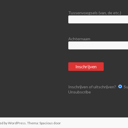
Tussenvoegsels (van, de etc.)
Achternaam
Inschrijven of uitschrijven?
Su
Unsubscribe
ed by
WordPress
. Thema: Spacious door