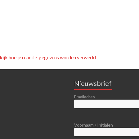
kijk hoe je reactie-gegevens worden verwerkt
.
Nieuwsbrief
Emailadres
Voornaam / Initialen