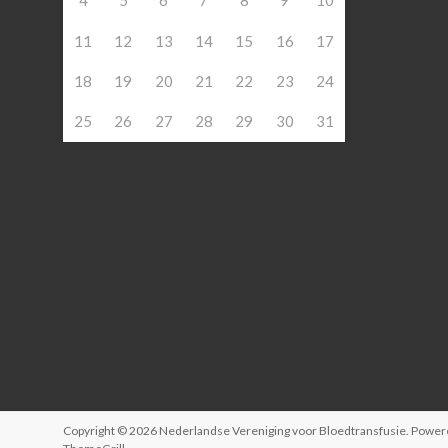
4
5
6
7
8
9
10
11
12
13
14
15
16
17
18
19
20
21
22
23
24
25
26
27
28
29
30
31
Copyright © 2026
Nederlandse Vereniging voor Bloedtransfusie
. Power