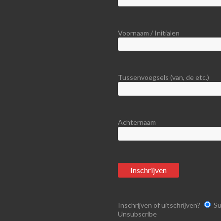
Voornaam / Initialen
Tussenvoegsels (van, de etc.)
Achternaam
Inschrijven of uitschrijven?
Su
Unsubscribe