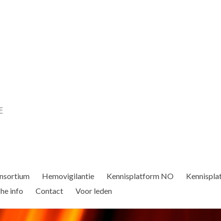
nsortium
Hemovigilantie
Kennisplatform NO
Kennispla
he info
Contact
Voor leden