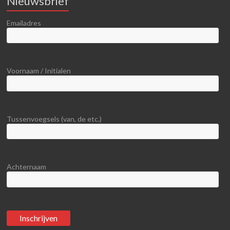
Nieuwsbrief
Emailadres
Voornaam / Initialen
Tussenvoegsels (van, de etc.)
Achternaam