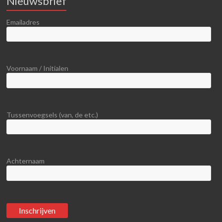
Nieuwsbrief
Emailadres
Voornaam / Initialen
Tussenvoegsels (van, de etc.)
Achternaam