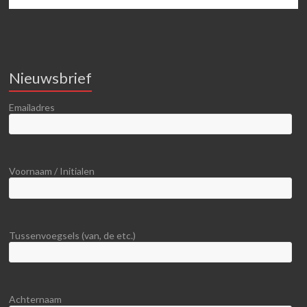
Nieuwsbrief
Emailadres
Voornaam / Initialen
Tussenvoegsels (van, de etc.)
Achternaam