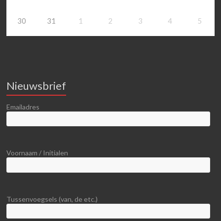
30
31
1
2
3
4
5
Nieuwsbrief
Emailadres
Voornaam / Initialen
Tussenvoegsels (van, de etc.)