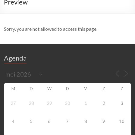
Preview
Sorry, you are not allowed to access this page.
Agenda
M
D
W
D
V
Z
Z
27
28
29
30
1
2
3
4
5
6
7
8
9
10