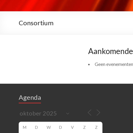
Consortium
Aankomende
Geen evenementen
Agenda
M
D
W
D
V
Z
Z