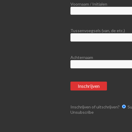
Voornaam / Initialen
Tussenvoegsels (van, de etc.)
Achternaam
Inschrijven of uitschrijven?
Su
Unsubscribe