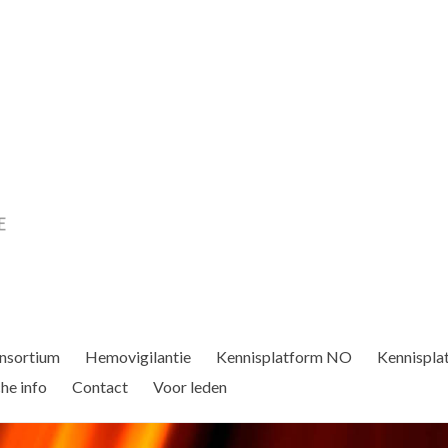
nsortium
Hemovigilantie
Kennisplatform NO
Kennispla
he info
Contact
Voor leden