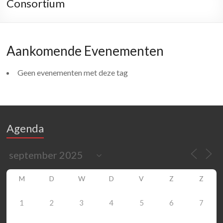
Consortium
Aankomende Evenementen
Geen evenementen met deze tag
Agenda
M
D
W
D
V
Z
Z
1
2
3
4
5
6
7