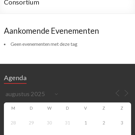
Consortium
Aankomende Evenementen
Geen evenementen met deze tag
Agenda
M
D
W
D
V
Z
Z
28
29
30
31
1
2
3