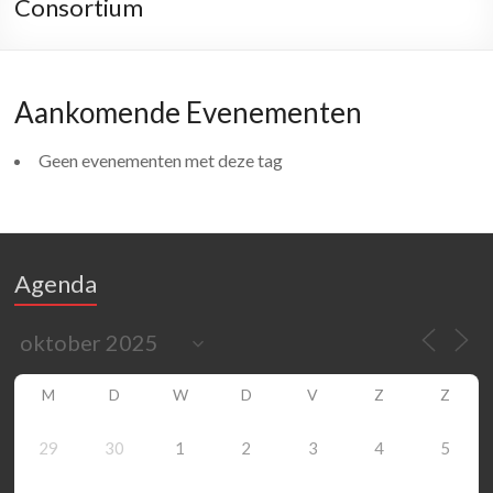
Consortium
Aankomende Evenementen
Geen evenementen met deze tag
Agenda
M
D
W
D
V
Z
Z
29
30
1
2
3
4
5