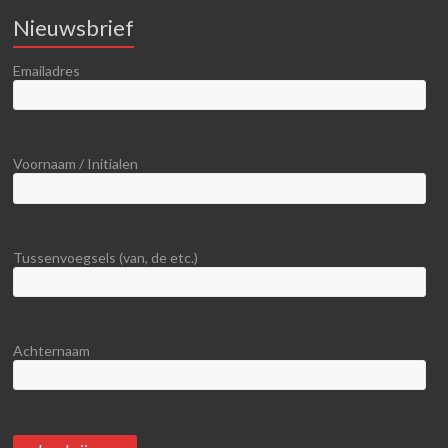
Nieuwsbrief
Emailadres
Voornaam / Initialen
Tussenvoegsels (van, de etc.)
Achternaam