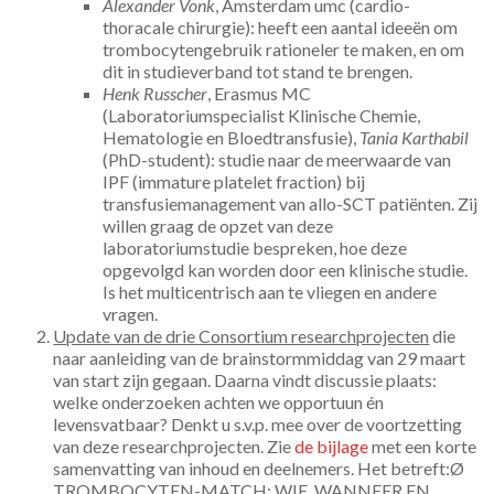
Alexander Vonk
, Amsterdam umc (cardio-
thoracale chirurgie): heeft een aantal ideeën om
trombocytengebruik rationeler te maken, en om
dit in studieverband tot stand te brengen.
Henk Russcher
, Erasmus MC
(Laboratoriumspecialist Klinische Chemie,
Hematologie en Bloedtransfusie),
Tania Karthabil
(PhD-student): studie naar de meerwaarde van
IPF (immature platelet fraction) bij
transfusiemanagement van allo-SCT patiënten. Zij
willen graag de opzet van deze
laboratoriumstudie bespreken, hoe deze
opgevolgd kan worden door een klinische studie.
Is het multicentrisch aan te vliegen en andere
vragen.
Update van de drie Consortium researchprojecten
die
naar aanleiding van de brainstormmiddag van 29 maart
van start zijn gegaan. Daarna vindt discussie plaats:
welke onderzoeken achten we opportuun én
levensvatbaar? Denkt u s.v.p. mee over de voortzetting
van deze researchprojecten. Zie
de bijlage
met een korte
samenvatting van inhoud en deelnemers. Het betreft:Ø
TROMBOCYTEN-MATCH; WIE, WANNEER EN