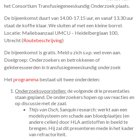
het Consortium Transfusiegeneeskundig Onderzoek plaats.
De bijeenkomst duurt van 14.00-17.15 uur, en vanaf 13.30 uur
staat de koffie klaar. We sluiten af met een kleine borrel.
Locatie: Maliebaanzaal UMCU – Heidelberglaan 100,
Utrecht (
Routebeschrijving
)
De bijeenkomst is gratis. Meld u zich s.v.p. wel even aan.
Doelgroep: Onderzoekers en betrokkenen of
geïnteresseerden in transfusiegeneeskundig onderzoek
Het
programma
bestaat uit twee onderdelen:
Onderzoeksvoorstellen:
de volgende drie presentaties
staan gepland. De onderzoekers hopen op uw reacties en
op discussie met de zaal.
Thijs van Osch
, Sanquin research: werkt aan een
modelsysteem om schade aan bloedplaatjes (en
andere cellen) door HLA antistoffen in beeld te
brengen. Hij zal dit presenteren mede in het kader
van refractoriteit.