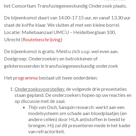
het Consortium Transfusiegeneeskundig Onderzoek plaats.
De bijeenkomst duurt van 14.00-17.15 uur, en vanaf 13.30 uur
staat de koffie klaar. We sluiten af met een kleine borrel.
Locatie: Maliebaanzaal UMCU – Heidelberglaan 100,
Utrecht (
Routebeschrijving
)
De bijeenkomst is gratis. Meld u zich s.v.p. wel even aan.
Doelgroep: Onderzoekers en betrokkenen of
geïnteresseerden in transfusiegeneeskundig onderzoek
Het
programma
bestaat uit twee onderdelen:
Onderzoeksvoorstellen:
de volgende drie presentaties
staan gepland. De onderzoekers hopen op uw reacties en
op discussie met de zaal.
Thijs van Osch
, Sanquin research: werkt aan een
modelsysteem om schade aan bloedplaatjes (en
andere cellen) door HLA antistoffen in beeld te
brengen. Hij zal dit presenteren mede in het kader
van refractoriteit.