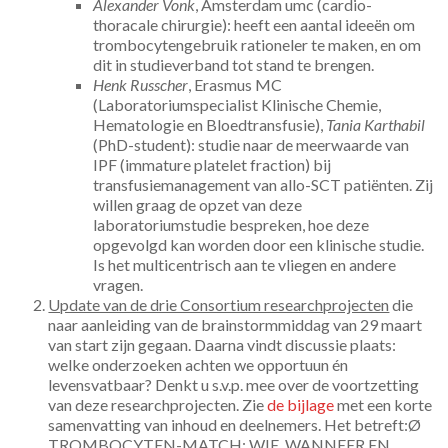
Alexander Vonk
, Amsterdam umc (cardio-
thoracale chirurgie): heeft een aantal ideeën om
trombocytengebruik rationeler te maken, en om
dit in studieverband tot stand te brengen.
Henk Russcher
, Erasmus MC
(Laboratoriumspecialist Klinische Chemie,
Hematologie en Bloedtransfusie),
Tania Karthabil
(PhD-student): studie naar de meerwaarde van
IPF (immature platelet fraction) bij
transfusiemanagement van allo-SCT patiënten. Zij
willen graag de opzet van deze
laboratoriumstudie bespreken, hoe deze
opgevolgd kan worden door een klinische studie.
Is het multicentrisch aan te vliegen en andere
vragen.
Update van de drie Consortium researchprojecten
die
naar aanleiding van de brainstormmiddag van 29 maart
van start zijn gegaan. Daarna vindt discussie plaats:
welke onderzoeken achten we opportuun én
levensvatbaar? Denkt u s.v.p. mee over de voortzetting
van deze researchprojecten. Zie
de bijlage
met een korte
samenvatting van inhoud en deelnemers. Het betreft:Ø
TROMBOCYTEN-MATCH; WIE, WANNEER EN