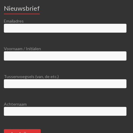
Nieuwsbrief
Emailadres
Voornaam / Initialen
Tussenvoegsels (van, de etc.)
Achternaam