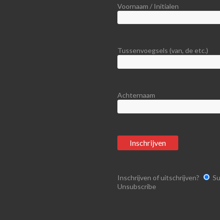
Voornaam / Initialen
Tussenvoegsels (van, de etc.)
Achternaam
Inschrijven of uitschrijven?
Su
Unsubscribe