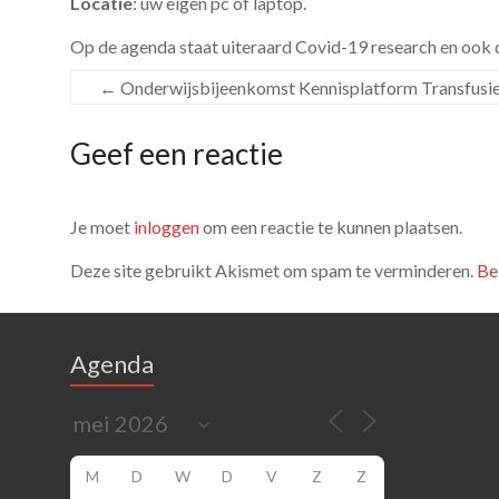
Locatie
: uw eigen pc of laptop.
Op de agenda staat uiteraard Covid-19 research en ook
←
Onderwijsbijeenkomst Kennisplatform Transfus
Geef een reactie
Je moet
inloggen
om een reactie te kunnen plaatsen.
Deze site gebruikt Akismet om spam te verminderen.
Be
Agenda
M
D
W
D
V
Z
Z