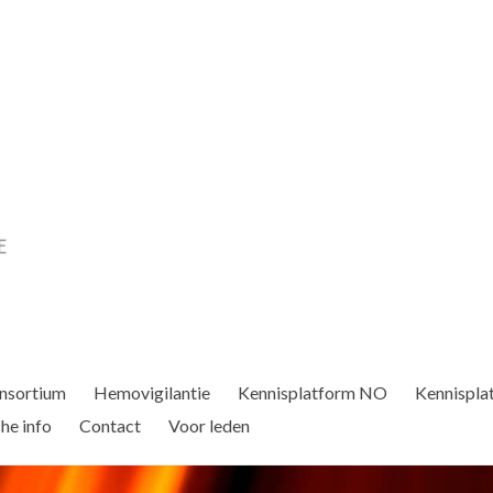
nsortium
Hemovigilantie
Kennisplatform NO
Kennispla
he info
Contact
Voor leden