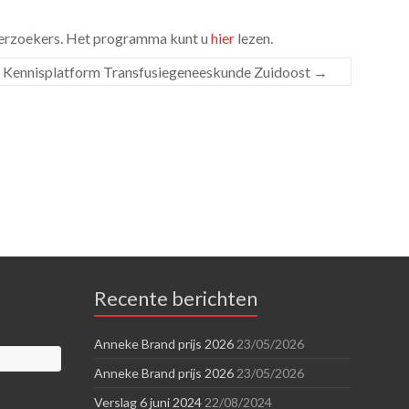
derzoekers. Het programma kunt u
hier
lezen.
 Kennisplatform Transfusiegeneeskunde Zuidoost
→
Recente berichten
Anneke Brand prijs 2026
23/05/2026
Anneke Brand prijs 2026
23/05/2026
Verslag 6 juni 2024
22/08/2024