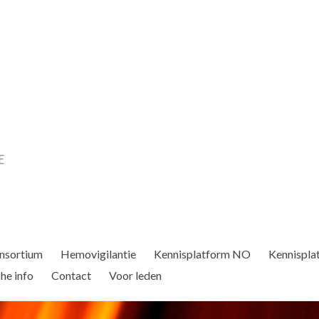
nsortium
Hemovigilantie
Kennisplatform NO
Kennispla
he info
Contact
Voor leden