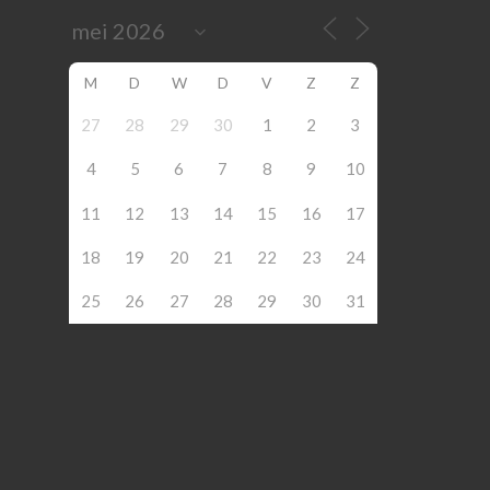
M
D
W
D
V
Z
Z
27
28
29
30
1
2
3
4
5
6
7
8
9
10
11
12
13
14
15
16
17
18
19
20
21
22
23
24
25
26
27
28
29
30
31