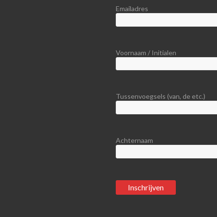
Emailadres
Voornaam / Initialen
Tussenvoegsels (van, de etc.)
Achternaam