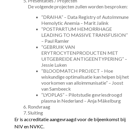
Presentaties / Projecten
De volgende projecten zullen worden besproken:
“DRAIHA” – Data Registry of AutoImmune
Hemolytic Anemia – Marit Jalink
“POSTPARTUM HEMORRHAGE
LEADING TO MASSIVE TRANSFUSION”
– Paul Ramler
“GEBRUIK VAN
ERYTROCYTENPRODUCTEN MET
UITGEBREIDE ANTIGEENTYPERING” –
Jessie Luken
“BLOODMATCH PROJECT – Hoe
wiskundige optimalisatie kan helpen bij het
voorkomen van alloimmunisatie” – Joost
van Sambeeck
“LYOPLAS” – Pilotstudie gevriesdroogd
plasma in Nederland – Anja Mäkelburg
Rondvraag
Sluiting
Er is accreditatie aangevraagd voor de bijeenkomst bij
NIV en NVKC.