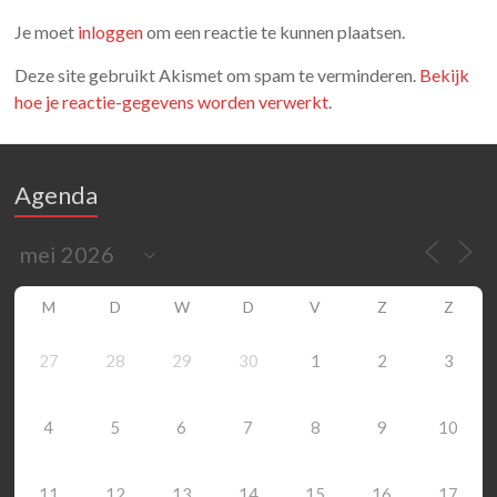
Je moet
inloggen
om een reactie te kunnen plaatsen.
Deze site gebruikt Akismet om spam te verminderen.
Bekijk
hoe je reactie-gegevens worden verwerkt
.
Agenda
M
D
W
D
V
Z
Z
27
28
29
30
1
2
3
4
5
6
7
8
9
10
11
12
13
14
15
16
17