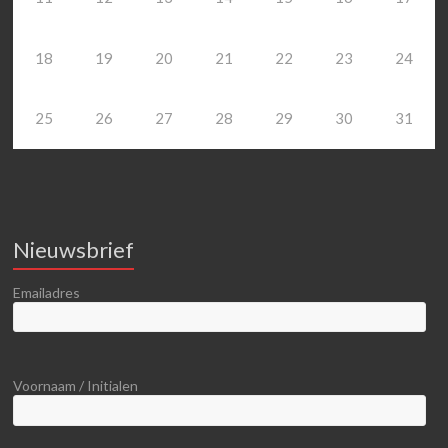
18
19
20
21
22
23
24
25
26
27
28
29
30
31
Nieuwsbrief
Emailadres
Voornaam / Initialen