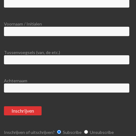
Voornaam / Initialen
Tussenvoegsels (van, de etc.)
Achternaam
Inschrijven of uitschrijven?
Subscribe
Unsubscribe