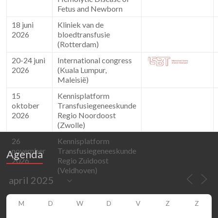
Fetus and Newborn
18 juni
Kliniek van de
2026
bloedtransfusie
(Rotterdam)
20-24 juni
International congress
2026
(Kuala Lumpur,
Maleisië)
15
Kennisplatform
oktober
Transfusiegeneeskunde
2026
Regio Noordoost
(Zwolle)
26
Kennisplatform
november
Transfusiegeneeskunde
Agenda
2026
Regio Zuidoost
(Veldhoven)
M
D
W
D
V
Z
Z