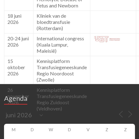
Fetus and Newborn
18 juni
Kliniek van de
2026
bloedtransfusie
(Rotterdam)
20-24 juni
International congress
2026
(Kuala Lumpur,
Maleisië)
15
Kennisplatform
oktober
Transfusiegeneeskunde
2026
Regio Noordoost
(Zwolle)
26
Kennisplatform
november
Transfusiegeneeskunde
Agenda
2026
Regio Zuidoost
(Veldhoven)
M
D
W
D
V
Z
Z