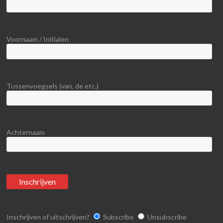
Voornaam / Initialen
Tussenvoegsels (van, de etc.)
Achternaam
Inschrijven of uitschrijven?
Subscribe
Unsubscribe