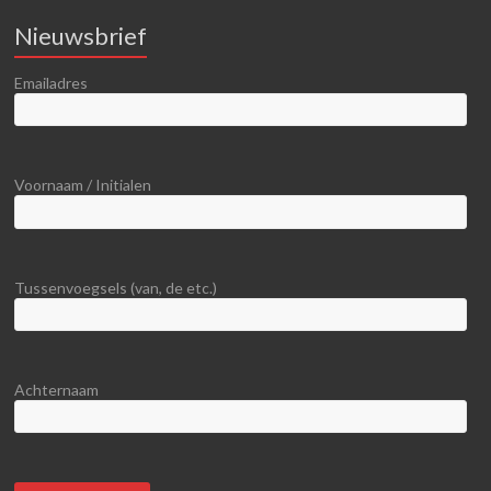
Nieuwsbrief
Emailadres
Voornaam / Initialen
Tussenvoegsels (van, de etc.)
Achternaam