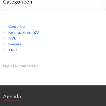
Categorieën
Consortium
KennisplatformZO
NVB
Sanquin
TRIP
Powered by
Events Manager
Agenda