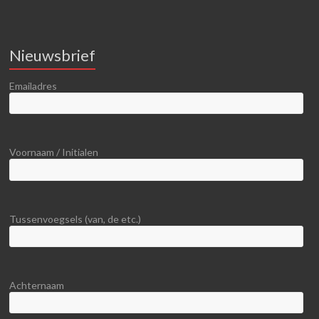
Nieuwsbrief
Emailadres
Voornaam / Initialen
Tussenvoegsels (van, de etc.)
Achternaam