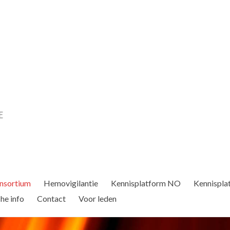
nsortium
Hemovigilantie
Kennisplatform NO
Kennispla
he info
Contact
Voor leden