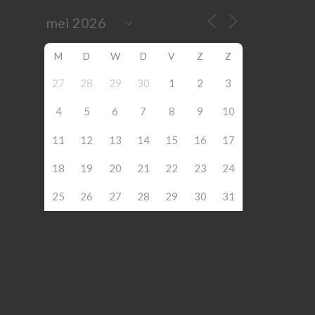
M
D
W
D
V
Z
Z
27
28
29
30
1
2
3
4
5
6
7
8
9
10
11
12
13
14
15
16
17
18
19
20
21
22
23
24
25
26
27
28
29
30
31