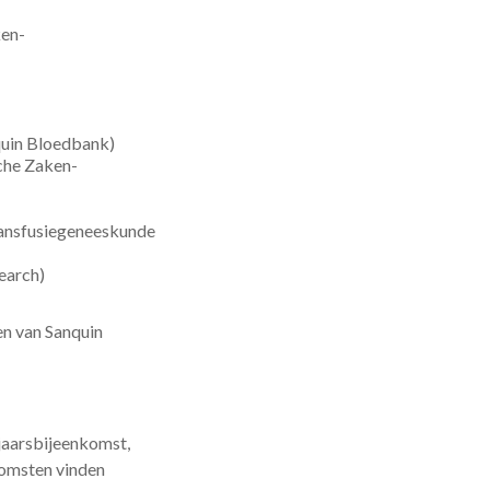
ken-
quin Bloedbank)
che Zaken-
ransfusiegeneeskunde
earch)
en van Sanquin
jaarsbijeenkomst,
komsten vinden