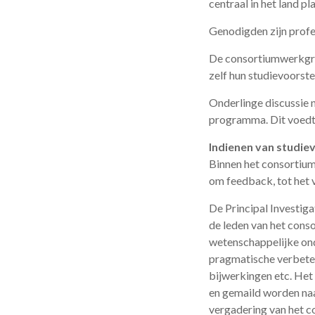
centraal in het land p
Genodigden zijn profe
De consortiumwerkgro
zelf hun studievoorste
Onderlinge discussie 
programma. Dit voedt 
Indienen van studie
Binnen het consortium
om feedback, tot het v
De Principal Investiga
de leden van het cons
wetenschappelijke ond
pragmatische verbeter
bijwerkingen etc. Het
en gemaild worden na
vergadering van het c