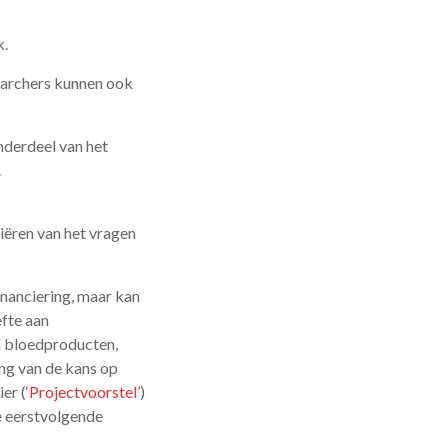
k.
earchers kunnen ook
nderdeel van het
.
iëren van het vragen
inanciering, maar kan
efte aan
n bloedproducten,
ing van de kans op
er (
‘Projectvoorstel’
)
e eerstvolgende