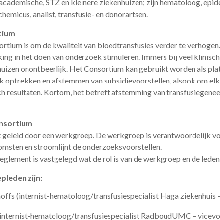
academische, STZ en kleinere ziekenhuizen; zijn hematoloog, epi
chemicus, analist, transfusie- en donorartsen.
tium
ortium is om de kwaliteit van bloedtransfusies verder te verhogen
ng in het doen van onderzoek stimuleren. Immers bij veel klinisch
huizen onontbeerlijk. Het Consortium kan gebruikt worden als pl
jk optrekken en afstemmen van subsidievoorstellen, alsook om elka
ch resultaten. Kortom, het betreft afstemming van transfusiegene
onsortium
geleid door een werkgroep. De werkgroep is verantwoordelijk vo
komsten en stroomlijnt de onderzoeksvoorstellen.
eglement is vastgelegd wat de rol is van de werkgroep en de leden
pleden zijn:
offs (internist-hematoloog/transfusiespecialist Haga ziekenhuis –
internist-hematoloog/transfusiespecialist RadboudUMC – vicevo