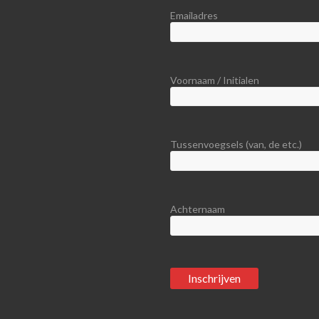
Emailadres
Voornaam / Initialen
Tussenvoegsels (van, de etc.)
Achternaam