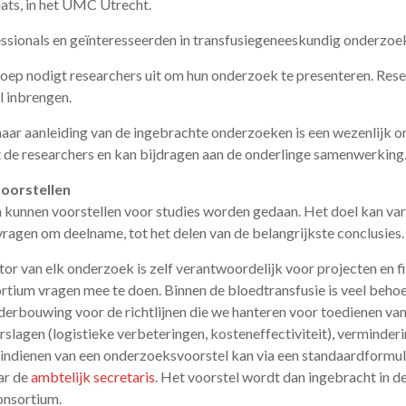
laats, in het UMC Utrecht.
ssionals en geïnteresseerden in transfusiegeneeskundig onderzoe
ep nodigt researchers uit om hun onderzoek te presenteren. Res
l inbrengen.
naar aanleiding van de ingebrachte onderzoeken is een wezenlijk o
de researchers en kan bijdragen aan de onderlinge samenwerking
voorstellen
 kunnen voorstellen voor studies worden gedaan. Het doel kan var
ragen om deelname, tot het delen van de belangrijkste conclusies.
tor van elk onderzoek is zelf verantwoordelijk voor projecten en f
ortium vragen mee te doen. Binnen de bloedtransfusie is veel beho
erbouwing voor de richtlijnen die we hanteren voor toedienen va
slagen (logistieke verbeteringen, kosteneffectiviteit), verminder
 indienen van een onderzoeksvoorstel kan via een standaardformuli
ar de
ambtelijk secretaris
. Het voorstel wordt dan ingebracht in d
onsortium.