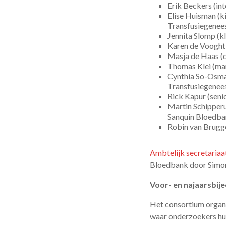
Erik Beckers (in
Elise Huisman (
Transfusiegenee
Jennita Slomp (k
Karen de Vooght
Masja de Haas (
Thomas Klei (ma
Cynthia So-Osma
Transfusiegenee
Rick Kapur (seni
Martin Schipperu
Sanquin Bloedba
Robin van Brugg
Ambtelijk secretariaa
Bloedbank door Simon
Voor- en najaarsbi
Het consortium organi
waar onderzoekers hu