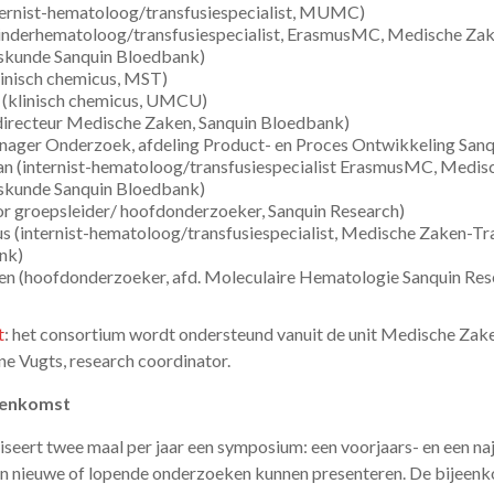
ternist-hematoloog/transfusiespecialist, MUMC)
kinderhematoloog/transfusiespecialist, ErasmusMC, Medische Za
skunde Sanquin Bloedbank)
linisch chemicus, MST)
 (klinisch chemicus, UMCU)
directeur Medische Zaken, Sanquin Bloedbank)
nager Onderzoek, afdeling Product- en Proces Ontwikkeling San
n (internist-hematoloog/transfusiespecialist ErasmusMC, Medis
skunde Sanquin Bloedbank)
or groepsleider/ hoofdonderzoeker, Sanquin Research)
s (internist-hematoloog/transfusiespecialist, Medische Zaken-T
nk)
en (hoofdonderzoeker, afd. Moleculaire Hematologie Sanquin Res
t
: het consortium wordt ondersteund vanuit de unit Medische Zak
e Vugts, research coordinator.
jeenkomst
seert twee maal per jaar een symposium: een voorjaars- en een na
n nieuwe of lopende onderzoeken kunnen presenteren. De bijeen