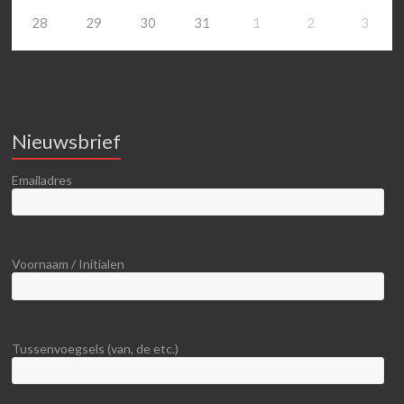
28
29
30
31
1
2
3
Nieuwsbrief
Emailadres
Voornaam / Initialen
Tussenvoegsels (van, de etc.)