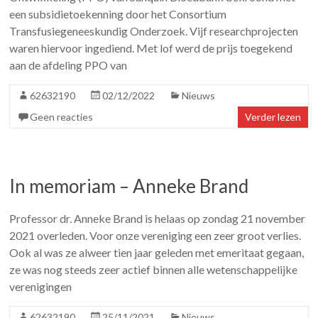
een subsidietoekenning door het Consortium
Transfusiegeneeskundig Onderzoek. Vijf researchprojecten
waren hiervoor ingediend. Met lof werd de prijs toegekend
aan de afdeling PPO van
62632190
02/12/2022
Nieuws
Geen reacties
Verder lezen
In memoriam – Anneke Brand
Professor dr. Anneke Brand is helaas op zondag 21 november
2021 overleden. Voor onze vereniging een zeer groot verlies.
Ook al was ze alweer tien jaar geleden met emeritaat gegaan,
ze was nog steeds zeer actief binnen alle wetenschappelijke
verenigingen
62632190
25/11/2021
Nieuws