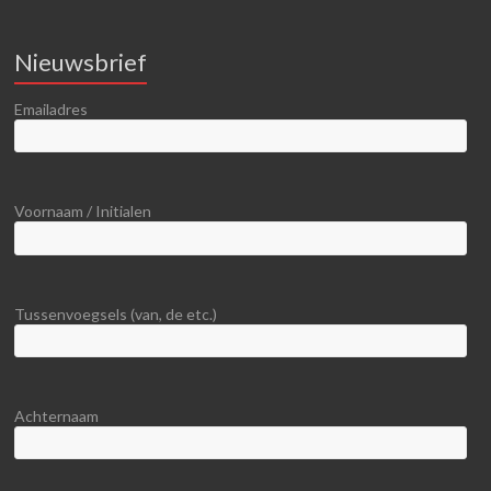
Nieuwsbrief
Emailadres
Voornaam / Initialen
Tussenvoegsels (van, de etc.)
Achternaam