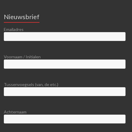
Nieuwsbrief
Emailadres
Voornaam / Initialen
Tussenvoegsels (van, de etc.)
Achternaam