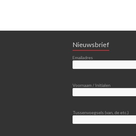
Nieuwsbrief
Emailadres
Voornaam / Initialen
Tussenvoegsels (van, de etc.)