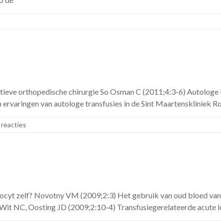
ectieve orthopedische chirurgie So Osman C (2011;4:3-6) Autolo
 ervaringen van autologe transfusies in de Sint Maartenskliniek 
reacties
ytrocyt zelf? Novotny VM (2009;2:3) Het gebruik van oud bloed va
 Wit NC, Oosting JD (2009;2:10-4) Transfusiegerelateerde acute 