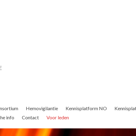
nsortium
Hemovigilantie
Kennisplatform NO
Kennispla
he info
Contact
Voor leden