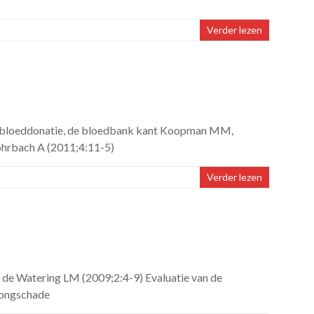
Verder lezen
ge bloeddonatie, de bloedbank kant Koopman MM,
Rohrbach A (2011;4:11-5)
Verder lezen
n de Watering LM (2009;2:4-9) Evaluatie van de
longschade