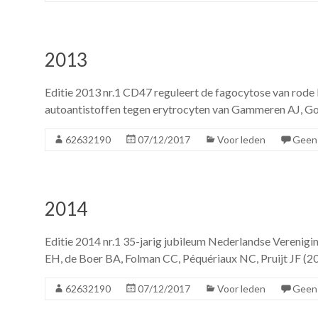
2013
Editie 2013 nr.1 CD47 reguleert de fagocytose van rode
autoantistoffen tegen erytrocyten van Gammeren AJ, G
62632190
07/12/2017
Voor leden
Geen 
2014
Editie 2014 nr.1 35-jarig jubileum Nederlandse Verenig
EH, de Boer BA, Folman CC, Péquériaux NC, Pruijt JF (201
62632190
07/12/2017
Voor leden
Geen 