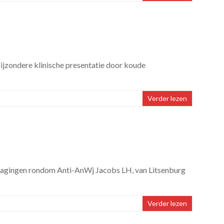
ijzondere klinische presentatie door koude
Verder lezen
itdagingen rondom Anti-AnWj Jacobs LH, van Litsenburg
Verder lezen