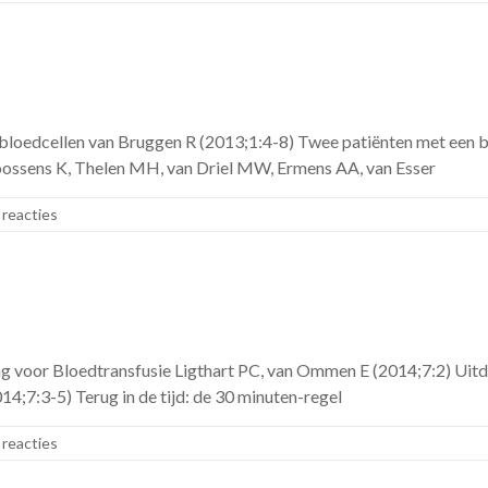
 bloedcellen van Bruggen R (2013;1:4-8) Twee patiënten met een b
oossens K, Thelen MH, van Driel MW, Ermens AA, van Esser
reacties
ing voor Bloedtransfusie Ligthart PC, van Ommen E (2014;7:2) U
4;7:3-5) Terug in de tijd: de 30 minuten-regel
reacties