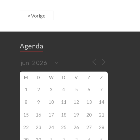
« Vorige
Agenda
M
D
W
D
V
Z
Z
1
2
3
4
5
6
7
8
9
10
11
12
13
14
15
16
17
18
19
20
21
22
23
24
25
26
27
28
29
30
1
2
3
4
5