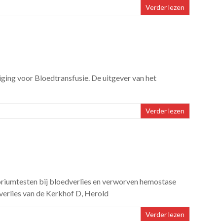
Verder lezen
iging voor Bloedtransfusie. De uitgever van het
Verder lezen
iumtesten bij bloedverlies en verworven hemostase
verlies van de Kerkhof D, Herold
Verder lezen