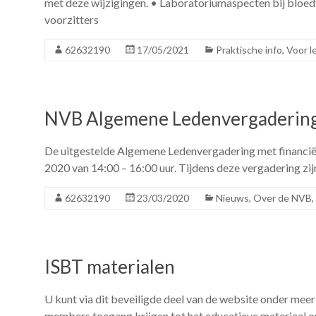
met deze wijzigingen. • Laboratoriumaspecten bij bloed
voorzitters
62632190
17/05/2021
Praktische info
,
Voor l
NVB Algemene Ledenvergaderin
De uitgestelde Algemene Ledenvergadering met financië
2020 van 14:00 – 16:00 uur. Tijdens deze vergadering zij
62632190
23/03/2020
Nieuws
,
Over de NVB
,
ISBT materialen
U kunt via dit beveiligde deel van de website onder mee
members toegang krijgen tot het educatieve materiaal o