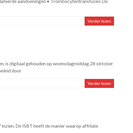
relateerde aandoeningen • Trombocytentransfusies De
Verder lezen
den, is digitaal gehouden op woensdagmiddag 28 oktober
beleid door
Verder lezen
 inzien. De ISBT heeft de manier waarop affiliate