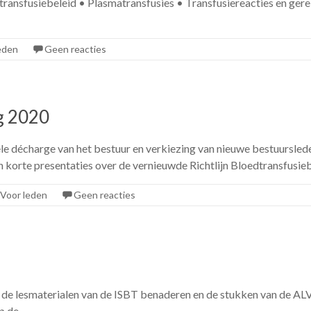
transfusiebeleid • Plasmatransfusies • Transfusiereacties en ge
eden
Geen reacties
g 2020
le décharge van het bestuur en verkiezing van nieuwe bestuursle
n korte presentaties over de vernieuwde Richtlijn Bloedtransfusie
Voor leden
Geen reacties
r de lesmaterialen van de ISBT benaderen en de stukken van de ALV
p de