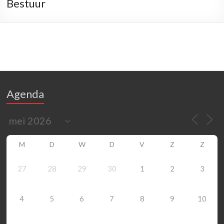
Bestuur
Agenda
M
D
W
D
V
Z
Z
27
28
29
30
1
2
3
4
5
6
7
8
9
10