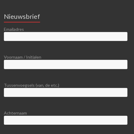
Nieuwsbrief
Emailadres
Voornaam / Initialen
Tussenvoegsels (van, de etc.)
Achternaam