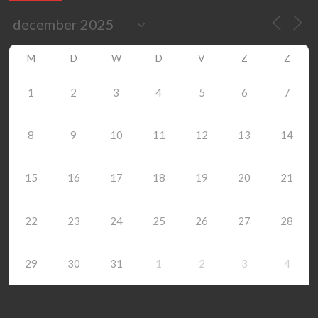
M
D
W
D
V
Z
Z
1
2
3
4
5
6
7
8
9
10
11
12
13
14
15
16
17
18
19
20
21
22
23
24
25
26
27
28
29
30
31
1
2
3
4