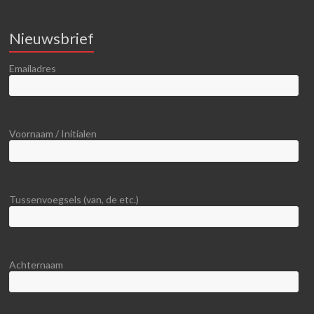
Nieuwsbrief
Emailadres
Voornaam / Initialen
Tussenvoegsels (van, de etc.)
Achternaam