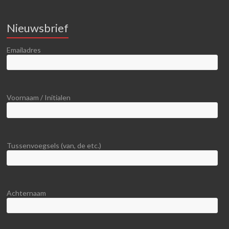
Nieuwsbrief
Emailadres
Voornaam / Initialen
Tussenvoegsels (van, de etc.)
Achternaam