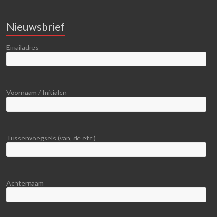
Nieuwsbrief
Emailadres
Voornaam / Initialen
Tussenvoegsels (van, de etc.)
Achternaam