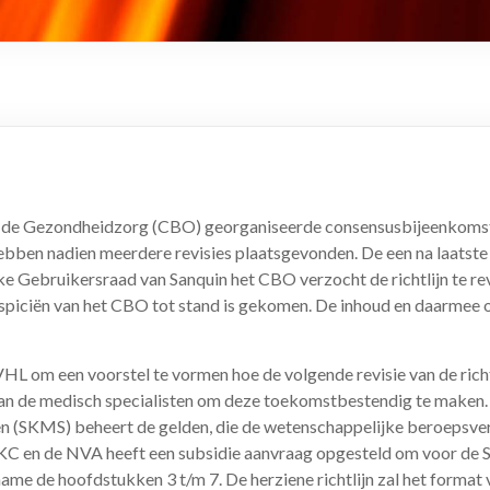
oor de Gezondheidzorg (CBO) georganiseerde consensusbijeenkoms
n nadien meerdere revisies plaatsgevonden. De een na laatste rev
ke Gebruikersraad van Sanquin het CBO verzocht de richtlijn te re
r auspiciën van het CBO tot stand is gekomen. De inhoud en daarme
HL om een voorstel te vormen hoe de volgende revisie van de rich
se van de medisch specialisten om deze toekomstbestendig te maken
en (SKMS) beheert de gelden, die de wetenschappelijke beroepsver
KC en de NVA heeft een subsidie aanvraag opgesteld om voor de 
 name de hoofdstukken 3 t/m 7. De herziene richtlijn zal het forma