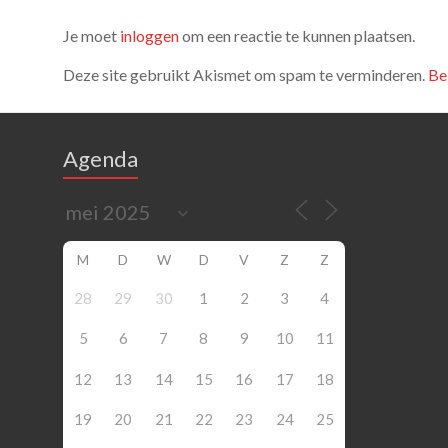
Je moet
inloggen
om een reactie te kunnen plaatsen.
Deze site gebruikt Akismet om spam te verminderen.
Be
Agenda
M
D
W
D
V
Z
Z
28
29
30
1
2
3
4
5
6
7
8
9
10
11
12
13
14
15
16
17
18
19
20
21
22
23
24
25