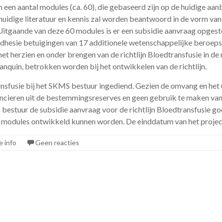
n een aantal modules (ca. 60), die gebaseerd zijn op de huidige aan
huidige literatuur en kennis zal worden beantwoord in de vorm va
Uitgaande van deze 60 modules is er een subsidie aanvraag opges
adhesie betuigingen van 17 additionele wetenschappelijke beroeps
t herzien en onder brengen van de richtlijn Bloedtransfusie in de
quin, betrokken worden bij het ontwikkelen van de richtlijn.
ransfusie bij het SKMS bestuur ingediend. Gezien de omvang en het 
nancieren uit de bestemmingsreserves en geen gebruik te maken va
estuur de subsidie aanvraag voor de richtlijn Bloedtransfusie g
ste modules ontwikkeld kunnen worden. De einddatum van het proje
e info
Geen reacties