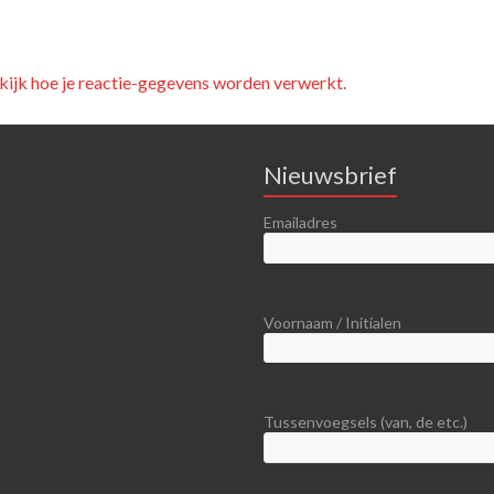
kijk hoe je reactie-gegevens worden verwerkt
.
Nieuwsbrief
Emailadres
Voornaam / Initialen
Tussenvoegsels (van, de etc.)