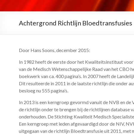
Achtergrond Richtlijn Bloedtransfusies
Door Hans Soons, december 2015:
In 1982 heeft de eerste door het Kwaliteitsinstituut v
van de Medisch Wetenschappelijke Raad van het CBO hebbe
boekwerk van ca. 400 pagina’s. In 2007 heeft de Landelij
Dit resulteerde in 2011 in de laatste richtlijn die onde
besloeg nu 555 pagina’s.
In 2013 is een kerngroep gevormd vanuit de NVB en de V
de richtlijn onder te brengen bij de richtlijnen databa
onderhouden. De Stichting Kwaliteit Medisch Specialist
Een kerngroep met leden afgevaardigd door de NIV, NV
uitgegaan van de richtlijn Bloedtransfusie uit 2011, met