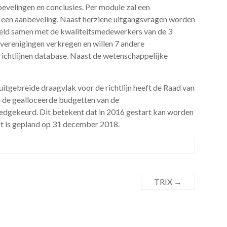
bevelingen en conclusies. Per module zal een
n een aanbeveling. Naast herziene uitgangsvragen worden
teld samen met de kwaliteitsmedewerkers van de 3
verenigingen verkregen en willen 7 andere
 richtlijnen database. Naast de wetenschappelijke
uitgebreide draagvlak voor de richtlijn heeft de Raad van
n de gealloceerde budgetten van de
oedgekeurd. Dit betekent dat in 2016 gestart kan worden
ct is gepland op 31 december 2018.
TRIX
→