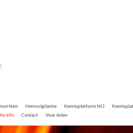
nsortium
Hemovigilantie
Kennisplatform NO
Kennispla
he info
Contact
Voor leden