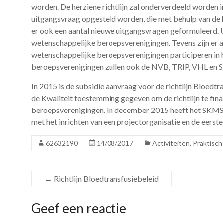
worden. De herziene richtlijn zal onderverdeeld worden i
uitgangsvraag opgesteld worden, die met behulp van de 
er ook een aantal nieuwe uitgangsvragen geformuleerd. 
wetenschappelijke beroepsverenigingen. Tevens zijn er 
wetenschappelijke beroepsverenigingen participeren in he
beroepsverenigingen zullen ook de NVB, TRIP, VHL en San
In 2015 is de subsidie aanvraag voor de richtlijn Bloedt
de Kwaliteit toestemming gegeven om de richtlijn te fi
beroepsverenigingen. In december 2015 heeft het SKMS b
met het inrichten van een projectorganisatie en de eer
62632190
14/08/2017
Activiteiten
,
Praktisch
←
Richtlijn Bloedtransfusiebeleid
Geef een reactie