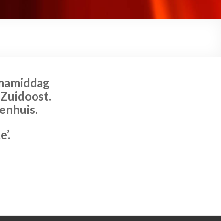
emamiddag
 Zuidoost.
enhuis.
’.