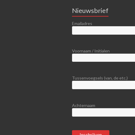
Nieuwsbrief
Emailadres
Voornaam / Initialen
Tussenvoegsels (van, de etc.)
Achternaam