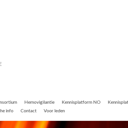
nsortium
Hemovigilantie
Kennisplatform NO
Kennispla
he info
Contact
Voor leden