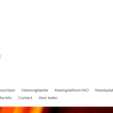
nsortium
Hemovigilantie
Kennisplatform NO
Kennispla
he info
Contact
Voor leden