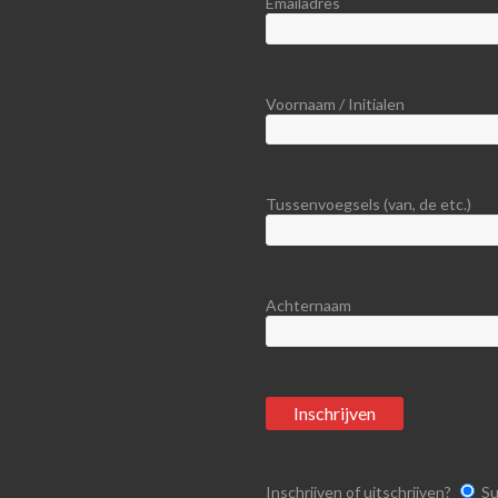
Emailadres
Voornaam / Initialen
Tussenvoegsels (van, de etc.)
Achternaam
Inschrijven of uitschrijven?
Su