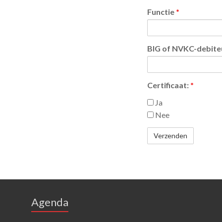
Functie
*
BIG of NVKC-debit
Certificaat:
*
Ja
Nee
Agenda