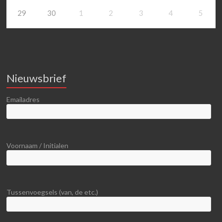
29
30
1
2
3
4
5
Nieuwsbrief
Emailadres
Voornaam / Initialen
Tussenvoegsels (van, de etc.)