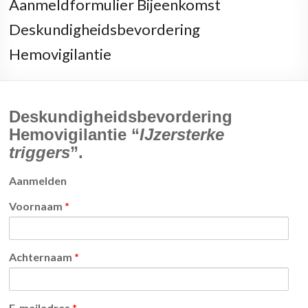
Aanmeldformulier Bijeenkomst
Deskundigheidsbevordering
Hemovigilantie
Deskundigheidsbevordering
Hemovigilantie “
IJzersterke
triggers
”.
Aanmelden
Voornaam
*
Achternaam
*
E-mailadres
*