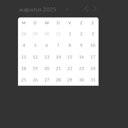
M
D
W
D
V
Z
Z
28
29
30
31
1
2
3
4
5
6
7
8
9
10
11
12
13
14
15
16
17
18
19
20
21
22
23
24
25
26
27
28
29
30
31