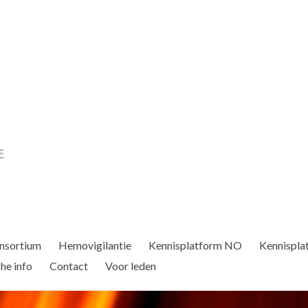
nsortium
Hemovigilantie
Kennisplatform NO
Kennispla
he info
Contact
Voor leden