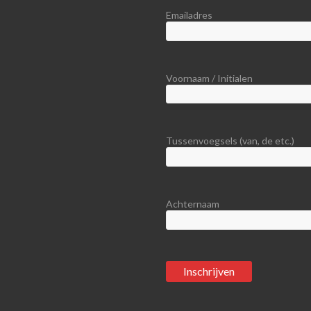
Emailadres
Voornaam / Initialen
Tussenvoegsels (van, de etc.)
Achternaam