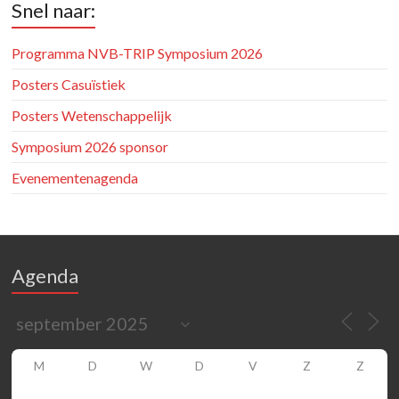
Snel naar:
Programma NVB-TRIP Symposium 2026
Posters Casuïstiek
Posters Wetenschappelijk
Symposium 2026 sponsor
Evenementenagenda
Agenda
M
D
W
D
V
Z
Z